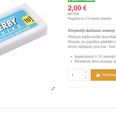
Mums ir noliktavā
2,00 €
AR PVN
Piegāde no 2-5 darba dienām
Divpusēji skūšanās asmeņi
Jebkura tradicionālā skuvekļa
tērauda un papildus pārklāti
drošu skūšanās procesu. Tur
Iepakojumā ir 10 asmeņi;
Piemērots divu asmeņu s
PIEVIEN