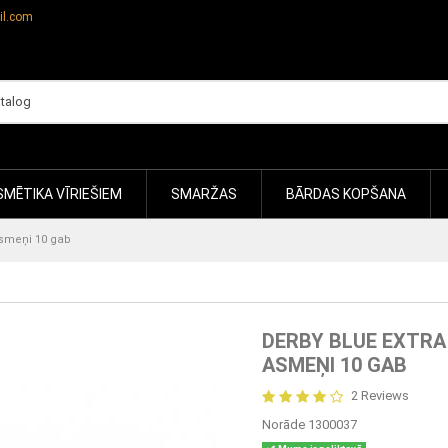
il.com
MĒTIKA VĪRIEŠIEM
SMARŽAS
BĀRDAS KOPŠANA
asmeņi 10 gab
DERBY BLUE EXTRA
ASMEŅI 10 GAB
2 Reviews
Norāde
1300037