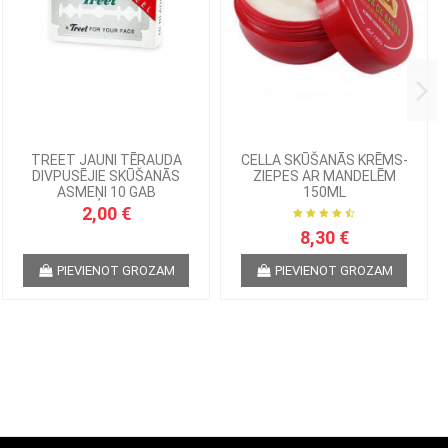
TREET JAUNI TĒRAUDA
CELLA SKŪŠANĀS KRĒMS-
DIVPUSĒJIE SKŪŠANĀS
ZIEPES AR MANDELĒM
ASMEŅI 10 GAB
150ML
2,00 €
8,30 €
PIEVIENOT GROZAM
PIEVIENOT GROZAM