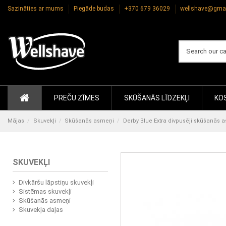
Sazināties ar mums
Piegāde budas
+370 679 36029
wellshave@gma
PREČU ZĪMES
SKŪŠANĀS LĪDZEKĻI
KOS
Mājas
Skuvekļi
Skūšanās asmeņi
Derby Blue Extra divpusēji skūšanās 
SKUVEKĻI
Divkāršu lāpstiņu skuvekļi
Sistēmas skuvekļi
Skūšanās asmeņi
Skuvekļa daļas