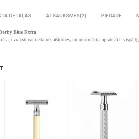
TA DETAĻAS
ATSAUKSMES
(2)
PIEGĀDE
 Derby Blue Extra
āsa, uzraksti var nedaudz atšķirties, un informācija aprakstā ir vispārīg
KT