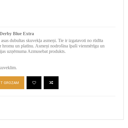
 Derby Blue Extra
 asas dubultas skuvekļa asmeņi. Tie ir izgatavoti no rūdīta
 ar hromu un platīnu. Asmeņi nodrošina īpaši vienmērīgu un
cijas uzņēmuma Azmusebat produkts.
kuveklim.
OT GROZAM