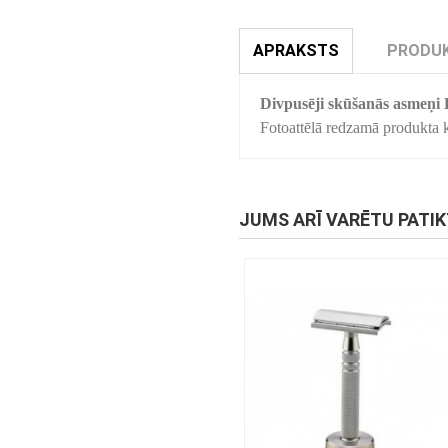
APRAKSTS
PRODUK
Divpusēji skūšanās asmeņi
Fotoattēlā redzamā produkta kr
JUMS ARĪ VARĒTU PATI