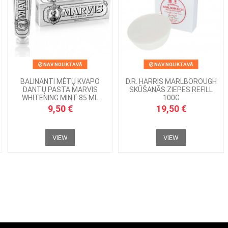
NAV NOLIKTAVĀ
NAV NOLIKTAVĀ
BALINANTI MĖTŲ KVAPO
D.R. HARRIS MARLBOROUGH
DANTŲ PASTA MARVIS
SKŪŠANĀS ZIEPES REFILL
WHITENING MINT 85 ML
100G
9,50 €
19,50 €
VIEW
VIEW